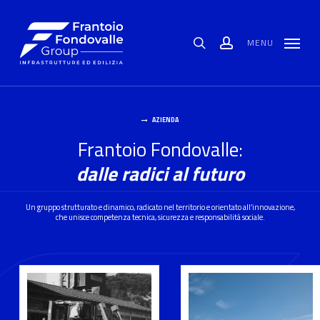
Skip
Menu
to
main
content
MENU
search
account
AZIENDA
Frantoio Fondovalle:
dalle radici al futuro
Un gruppo strutturato e dinamico, radicato nel territorio e orientato all’innovazione,
che unisce competenza tecnica, sicurezza e responsabilità sociale.