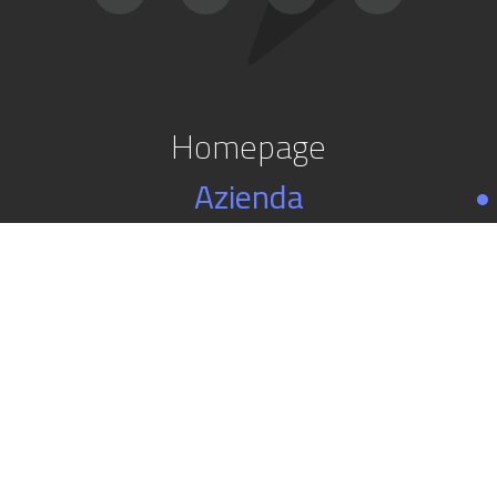
Homepage
Azienda
Il Gruppo
Sostenibilità
Impianti
Prodotti
Infrastrutture
Contattaci