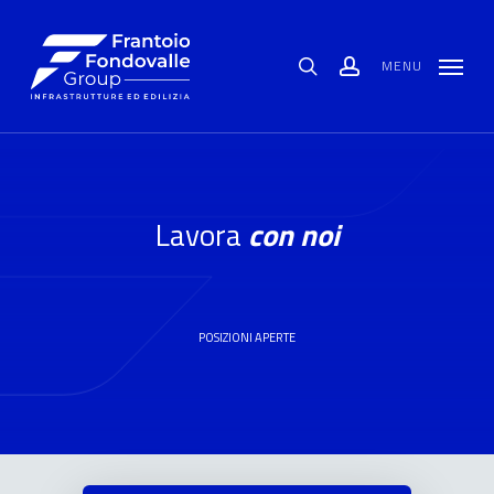
Skip
Menu
to
main
content
MENU
search
account
Lavora
con noi
POSIZIONI APERTE