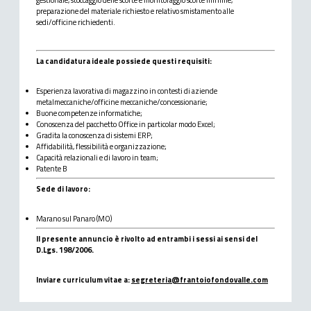
preparazione del materiale richiesto e relativo smistamento alle
sedi/officine richiedenti.
La candidatura ideale possiede questi requisiti:
Esperienza lavorativa di magazzino in contesti di aziende
metalmeccaniche/officine meccaniche/concessionarie;
Buone competenze informatiche;
Conoscenza del pacchetto Office in particolar modo Excel;
Gradita la conoscenza di sistemi ERP;
Affidabilità, flessibilità e organizzazione;
Capacità relazionali e di lavoro in team;
Patente B
Sede di lavoro:
Marano sul Panaro (MO)
Il presente annuncio è rivolto ad entrambi i sessi ai sensi del
D.Lgs. 198/2006.
Inviare curriculum vitae a:
segreteria@frantoiofondovalle.com