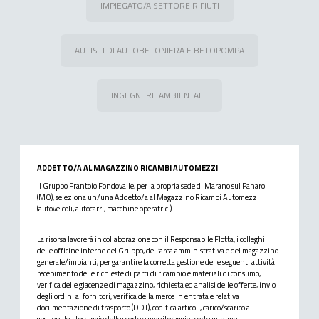
IMPIEGATO/A SETTORE RIFIUTI
AUTISTI DI AUTOBETONIERA E BETOPOMPA
INGEGNERE AMBIENTALE
ADDETTO/A AL MAGAZZINO RICAMBI AUTOMEZZI
Il Gruppo Frantoio Fondovalle, per la propria sede di Marano sul Panaro
(MO), seleziona un/una Addetto/a al Magazzino Ricambi Automezzi
(autoveicoli, autocarri, macchine operatrici).
La risorsa lavorerà in collaborazione con il Responsabile Flotta, i colleghi
delle officine interne del Gruppo, dell’area amministrativa e del magazzino
generale/impianti, per garantire la corretta gestione delle seguenti attività:
recepimento delle richieste di parti di ricambio e materiali di consumo,
verifica delle giacenze di magazzino, richiesta ed analisi delle offerte, invio
degli ordini ai fornitori, verifica della merce in entrata e relativa
documentazione di trasporto (DDT), codifica articoli, carico/scarico a
gestionale, stoccaggio delle scorte e monitoraggio scorte minime,