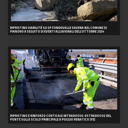
SEGUITO
DI
EVENTI
ALLUVIONALI
DELL’OTTOBRE
2024
RIPRISTINO VIABILITÀ SU SP FONDOVALLE SAVENA NEL COMUNE DI
PIANORO A SEGUITO DI EVENTI ALLUVIONALI DELL’OTTOBRE 2024
RIPRISTINO
E
RINFORZO
CORTICALE
INTRADOSSO-
ESTRADOSSO
DEL
PONTE
SULLO
SCOLO
PRINCIPALE
A
POGGIO
RENATICO
(FE)
RIPRISTINO E RINFORZO CORTICALE INTRADOSSO-ESTRADOSSO DEL
PONTE SULLO SCOLO PRINCIPALE A POGGIO RENATICO (FE)