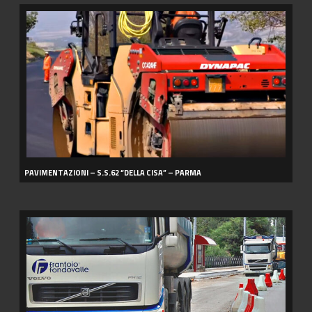
PAVIMENTAZIONI
–
S.S.62
“DELLA
CISA”
–
PARMA
PAVIMENTAZIONI – S.S.62 “DELLA CISA” – PARMA
LINEA
CREALIS
–
BOLOGNA