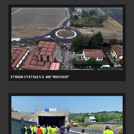
STRADA
STATALE
S.S.
665
“MASSESE”
STRADA STATALE S.S. 665 “MASSESE”
GALLERIA
CARRAI
–
PAVULLO
NEL
FRIGNANO