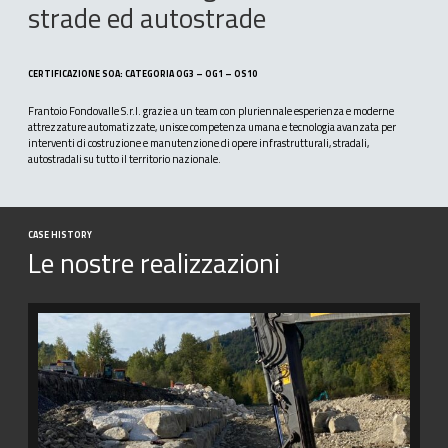
strade
ed
autostrade
CERTIFICAZIONE SOA: CATEGORIA OG3 – OG1 – OS10
Frantoio Fondovalle S.r.l. grazie a un team con pluriennale esperienza e moderne
attrezzature automatizzate, unisce competenza umana e tecnologia avanzata per
interventi di costruzione e manutenzione di opere infrastrutturali, stradali,
autostradali su tutto il territorio nazionale.
CASE HISTORY
Le nostre realizzazioni
RIPRISTINO
VIABILITÀ
SU
SP
FONDOVALLE
SAVENA
NEL
COMUNE
DI
PIANORO
A