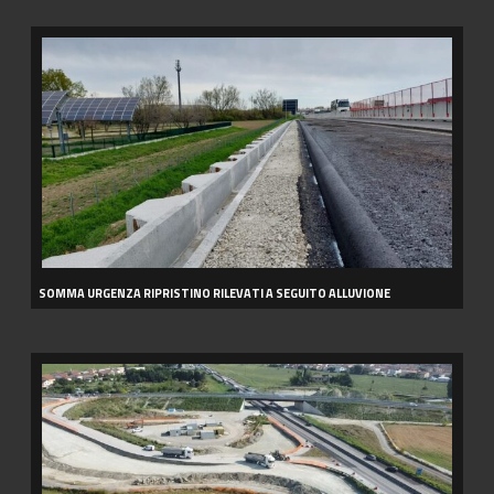
SOMMA
URGENZA
RIPRISTINO
RILEVATI
A
SEGUITO
ALLUVIONE
SOMMA URGENZA RIPRISTINO RILEVATI A SEGUITO ALLUVIONE
ALLARGAMENTO
ASSE
PRINCIPALE
S.S.
67
“TOSCO-
ROMAGNOLA”