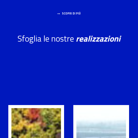
SCOPRI DI PIÙ
Sfoglia le nostre
realizzazioni
COSTRUZIONE
PAVIMENTAZIONI
E
IN
MANUTENZIONE/GLOBAL
CONGLOMERATO
SERVICE
BITUMINOSO
DI
E
STRADE
CALCESTRUZZO
ED
AUTOSTRADE