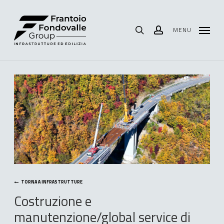
Skip
Menu
to
main
content
MENU
search
account
TORNA A INFRASTRUTTURE
Costruzione
e
manutenzione/global
service
di