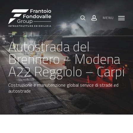
Skip
Menu
to
main
content
MENU
search
account
Autostrada del
Brennero – Modena
A22 Reggiolo – Carpi
Costruzione e manutenzione global service di strade ed
autostrade