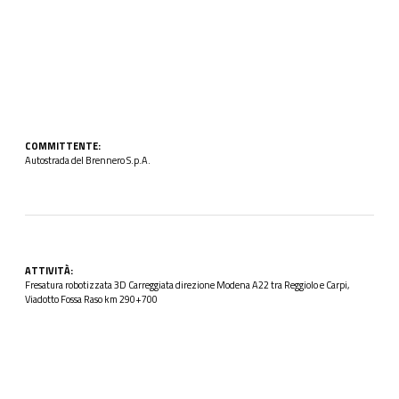
COMMITTENTE:
Autostrada del Brennero S.p.A.
ATTIVITÀ:
Fresatura robotizzata 3D Carreggiata direzione Modena A22 tra Reggiolo e Carpi,
Viadotto Fossa Raso km 290+700