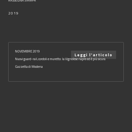
RASSEGNA STAMPA
2019
NOVEMBRE 2019
Leggi l'articolo
Nuovi guard-rail, cordoli e muretto: la Vignolese riapre ed è più sicura
Gazzetta di Modena