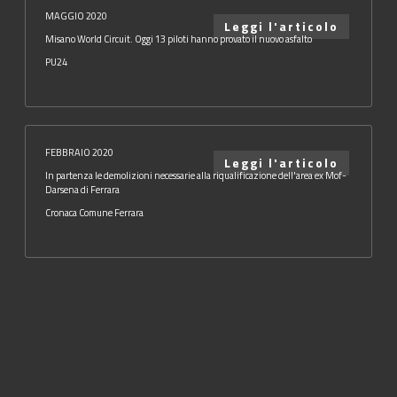
MAGGIO 2020
Leggi l'articolo
Misano World Circuit. Oggi 13 piloti hanno provato il nuovo asfalto
PU24
FEBBRAIO 2020
Leggi l'articolo
In partenza le demolizioni necessarie alla riqualificazione dell'area ex Mof-
Darsena di Ferrara
Cronaca Comune Ferrara