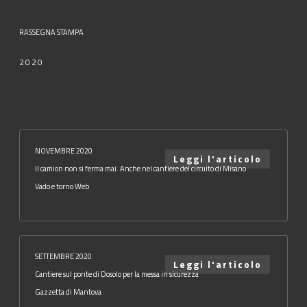
RASSEGNA STAMPA
2020
NOVEMBRE 2020
Leggi l'articolo
Il camion non si ferma mai. Anche nel cantiere del circuito di Misano
Vado e torno Web
SETTEMBRE 2020
Leggi l'articolo
Cantiere sul ponte di Dosolo per la messa in sicurezza
Gazzetta di Mantova