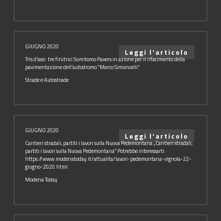
GIUGNO 2020
Leggi l'articolo
Tris d’assi: tre finitrici Sumitomo Pavers in azione per il rifacimento della
pavimentazione dell’autodromo “Marco Simoncelli”.
Strade e Autostrade
GIUGNO 2020
Leggi l'articolo
Cantieri stradali, partiti i lavori sulla Nuova Pedemontana „Cantieri stradali,
partiti i lavori sulla Nuova Pedemontana“ Potrebbe interessarti:
https://www.modenatoday.it/attualita/lavori-pedemontana-vignola-22-
giugno-2020.html
Modena Today