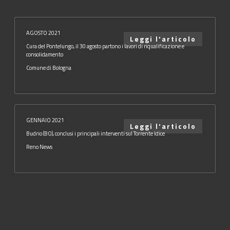
AGOSTO 2021
Leggi l'articolo
Cura del Pontelungo, il 30 agosto partono i lavori di riqualificazione e
consolidamento
Comune di Bologna
GENNAIO 2021
Leggi l'articolo
Budrio (BO), conclusi i principali interventi sul Torrente Idice
Reno News