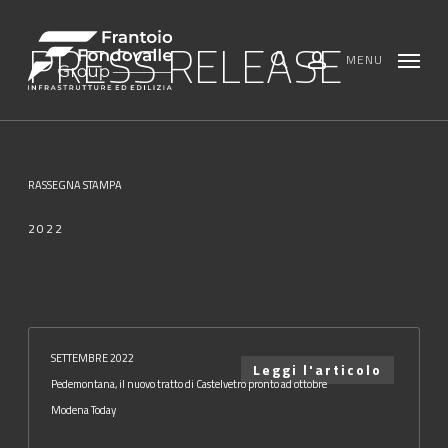
Skip
Menu
to
main
PRESS RELEASE
content
MENU
search
account
RASSEGNA STAMPA
2022
SETTEMBRE 2022
Leggi l'articolo
Pedemontana, il nuovo tratto di Castelvetro pronto ad ottobre
Modena Today