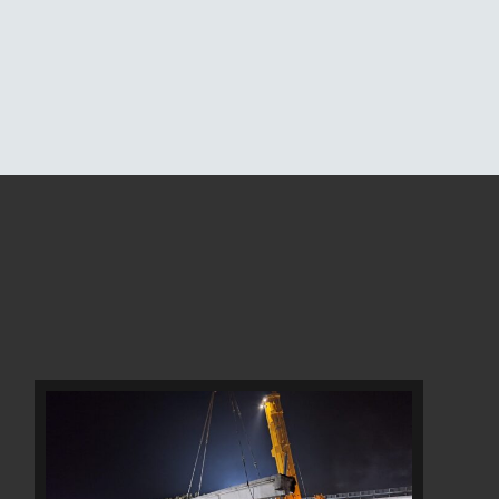
LAVORI
SULLA
SS
67
“TOSCO-