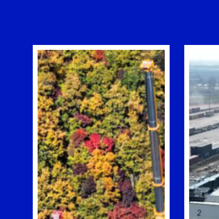
COSTRUZIONE
E
MANUTENZIONE/GLOBAL
SERVICE
DI
STRADE
ED
AUTOSTRADE