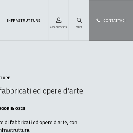
Menu
account
search
INFRASTRUTTURE
CONTATTACI
TTURE
fabbricati
ed
opere
d'arte
EGORIE: OS23
e di fabbricati ed opere d’arte, con
infrastrutture.