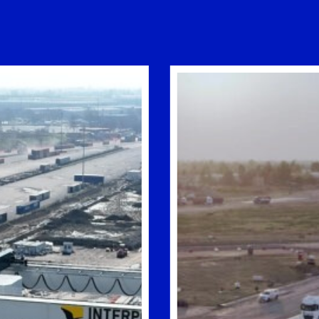
PAVIMENTAZIONI
LAVORI
IN
E
CONGLOMERATO
MANUTE
BITUMINOSO
AEROPO
E
ED
CALCESTRUZZO
INTERP