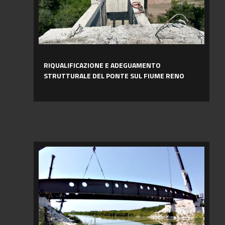
PONTE
SUL
FIUME
RENO
RIQUALIFICAZIONE E ADEGUAMENTO
STRUTTURALE DEL PONTE SUL FIUME RENO
REALIZZAZIONE
DEL
PONTE
MADONNA
–
FISCAGLIA
(FE)