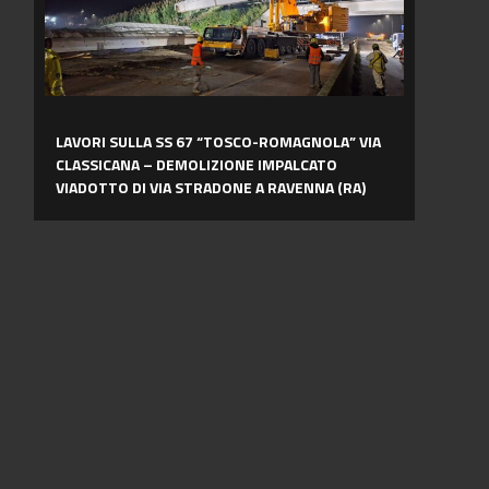
ROMAGNOLA”
VIA
CLASSICANA
–
DEMOLIZIONE
IMPALCATO
LAVORI SULLA SS 67 “TOSCO-ROMAGNOLA” VIA
VIADOTTO
CLASSICANA – DEMOLIZIONE IMPALCATO
DI
VIADOTTO DI VIA STRADONE A RAVENNA (RA)
VIA
STRADONE
A
RAVENNA
(RA)