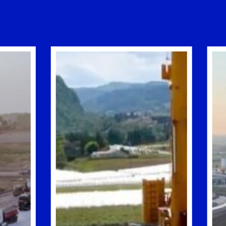
COSTRUZIONE
E
NZIONI
MANUTENZIONE
RTUALI
DI
PONTI,
ORTUALI
VIADOTTI,
GALLERIE
E
SOTTOPASSI