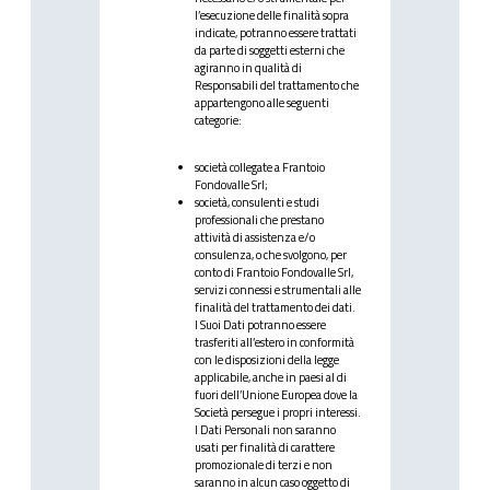
l’esecuzione delle finalità sopra
indicate, potranno essere trattati
da parte di soggetti esterni che
agiranno in qualità di
Responsabili del trattamento che
appartengono alle seguenti
categorie:
società collegate a Frantoio
Fondovalle Srl;
società, consulenti e studi
professionali che prestano
attività di assistenza e/o
consulenza, o che svolgono, per
conto di Frantoio Fondovalle Srl,
servizi connessi e strumentali alle
finalità del trattamento dei dati.
I Suoi Dati potranno essere
trasferiti all’estero in conformità
con le disposizioni della legge
applicabile, anche in paesi al di
fuori dell’Unione Europea dove la
Società persegue i propri interessi.
I Dati Personali non saranno
usati per finalità di carattere
promozionale di terzi e non
saranno in alcun caso oggetto di