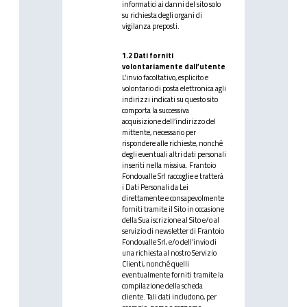
informatici ai danni del sito solo
su richiesta degli organi di
vigilanza preposti.
1.2 Dati forniti
volontariamente dall’utente
L’invio facoltativo, esplicito e
volontario di posta elettronica agli
indirizzi indicati su questo sito
comporta la successiva
acquisizione dell’indirizzo del
mittente, necessario per
rispondere alle richieste, nonché
degli eventuali altri dati personali
inseriti nella missiva. Frantoio
Fondovalle Srl raccoglie e tratterà
i Dati Personali da Lei
direttamente e consapevolmente
forniti tramite il Sito in occasione
della Sua iscrizione al Sito e/o al
servizio di newsletter di Frantoio
Fondovalle Srl, e/o dell’invio di
una richiesta al nostro Servizio
Clienti, nonché quelli
eventualmente forniti tramite la
compilazione della scheda
cliente. Tali dati includono, per