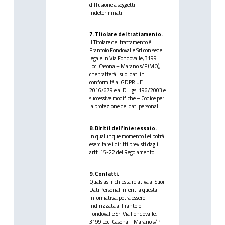
diffusione a soggetti
indeterminati.
7. Titolare del trattamento.
Il Titolare del trattamento è
Frantoio Fondovalle Srl con sede
legale in Via Fondovalle, 3199
Loc. Casona – Marano s/P (MO),
che tratterà i suoi dati in
conformità al GDPR UE
2016/679 e al D. Lgs. 196/2003 e
successive modifiche – Codice per
la protezione dei dati personali.
8. Diritti dell’interessato.
In qualunque momento Lei potrà
esercitare i diritti previsti dagli
artt. 15-22 del Regolamento.
9. Contatti.
Qualsiasi richiesta relativa ai Suoi
Dati Personali riferiti a questa
informativa, potrà essere
indirizzata a: Frantoio
Fondovalle Srl Via Fondovalle,
3199 Loc. Casona – Marano s/P