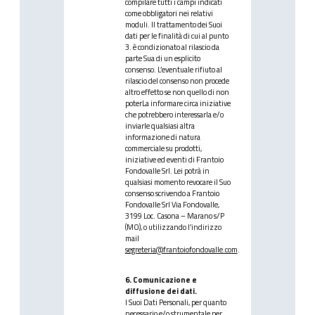
compilare tutti i campi indicati
come obbligatori nei relativi
moduli. Il trattamento dei Suoi
dati per le finalità di cui al punto
3. è condizionato al rilascio da
parte Sua di un esplicito
consenso. L’eventuale rifiuto al
rilascio del consenso non procede
altro effetto se non quello di non
poterLa informare circa iniziative
che potrebbero interessarla e/o
inviarle qualsiasi altra
informazione di natura
commerciale su prodotti,
iniziative ed eventi di Frantoio
Fondovalle Srl. Lei potrà in
qualsiasi momento revocare il Suo
consenso scrivendo a Frantoio
Fondovalle Srl Via Fondovalle,
3199 Loc. Casona – Marano s/P
(MO), o utilizzando l’indirizzo
mail
segreteria@frantoiofondovalle.com
.
6. Comunicazione e
diffusione dei dati.
I Suoi Dati Personali, per quanto
necessario e/o strumentale per