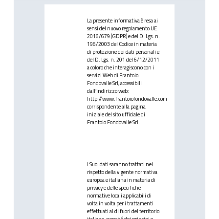
La presente informativa è resa ai
sensi del nuovo regolamento UE
2016/679 (GDPR) e del D. Lgs. n.
196/2003 del Codice in materia
di protezione dei dati personali e
del D. Lgs. n. 201 del 6/12/2011
a coloro che interagiscono con i
servizi Web di Frantoio
Fondovalle Srl, accessibili
dall’indirizzo web:
http://www.frantoiofondovalle.com
corrispondente alla pagina
iniziale del sito ufficiale di
Frantoio Fondovalle Srl.
I Suoi dati saranno trattati nel
rispetto della vigente normativa
europea e italiana in materia di
privacy e delle specifiche
normative locali applicabili di
volta in volta per i trattamenti
effettuati al di fuori del territorio