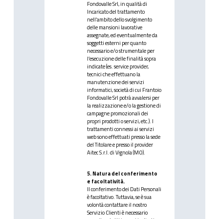
Fondovalle Srl, in qualità di
Incaricato del trattamento
nell’ambito dello svolgimento
delle mansioni lavorative
assegnate, ed eventualmente da
soggetti esterni per quanto
necessario e/o strumentale per
l’esecuzione delle finalità sopra
indicate (es. service provider,
tecnici che effettuano la
manutenzione dei servizi
informatici, società di cui Frantoio
Fondovalle Srl potrà avvalersi per
la realizzazione e/o la gestione di
campagne promozionali dei
propri prodotti o servizi, etc.). I
trattamenti connessi ai servizi
web sono effettuati presso la sede
del Titolare e presso il provider
Aitec S.r.l. di Vignola (MO).
5. Natura del conferimento
e facoltatività.
Il conferimento dei Dati Personali
è facoltativo. Tuttavia, se è sua
volontà contattare il nostro
Servizio Clienti è necessario