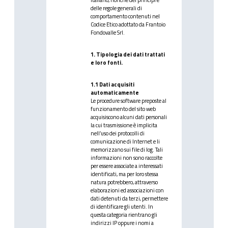
italiano, nonché dei principi e
delle regole generali di
comportamento contenuti nel
Codice Etico adottato da Frantoio
Fondovalle Srl.
1. Tipologia dei dati trattati
e loro fonti.
1.1 Dati acquisiti
automaticamente
Le procedure software preposte al
funzionamento del sito web
acquisiscono alcuni dati personali
la cui trasmissione è implicita
nell’uso dei protocolli di
comunicazione di Internet e li
memorizzano sui file di log. Tali
informazioni non sono raccolte
per essere associate a interessati
identificati, ma per loro stessa
natura potrebbero, attraverso
elaborazioni ed associazioni con
dati detenuti da terzi, permettere
di identificare gli utenti. In
questa categoria rientrano gli
indirizzi IP oppure i nomi a