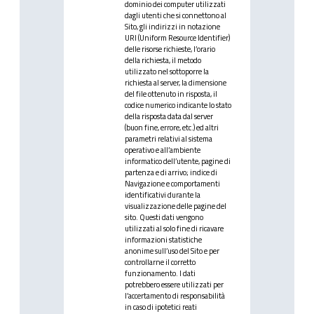
dominio dei computer utilizzati
dagli utenti che si connettono al
Sito, gli indirizzi in notazione
URI (Uniform Resource Identifier)
delle risorse richieste, l’orario
della richiesta, il metodo
utilizzato nel sottoporre la
richiesta al server, la dimensione
del file ottenuto in risposta, il
codice numerico indicante lo stato
della risposta data dal server
(buon fine, errore, etc.) ed altri
parametri relativi al sistema
operativo e all’ambiente
informatico dell’utente, pagine di
partenza e di arrivo; indice di
Navigazione e comportamenti
identificativi durante la
visualizzazione delle pagine del
sito. Questi dati vengono
utilizzati al solo fine di ricavare
informazioni statistiche
anonime sull’uso del Sito e per
controllarne il corretto
funzionamento. I dati
potrebbero essere utilizzati per
l’accertamento di responsabilità
in caso di ipotetici reati