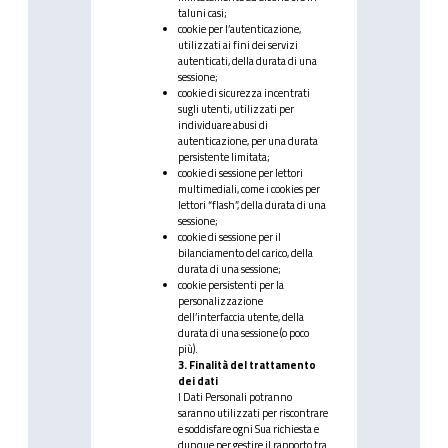
taluni casi;
cookie per l’autenticazione,
utilizzati ai fini dei servizi
autenticati, della durata di una
sessione;
cookie di sicurezza incentrati
sugli utenti, utilizzati per
individuare abusi di
autenticazione, per una durata
persistente limitata;
cookie di sessione per lettori
multimediali, come i cookies per
lettori “flash”, della durata di una
sessione;
cookie di sessione per il
bilanciamento del carico, della
durata di una sessione;
cookie persistenti per la
personalizzazione
dell’interfaccia utente, della
durata di una sessione (o poco
più).
3. Finalità del trattamento
dei dati
I Dati Personali potranno
saranno utilizzati per riscontrare
e soddisfare ogni Sua richiesta e
dunque per gestire il rapporto tra