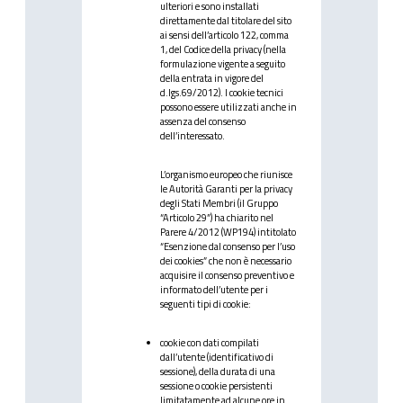
ulteriori e sono installati
direttamente dal titolare del sito
ai sensi dell’articolo 122, comma
1, del Codice della privacy (nella
formulazione vigente a seguito
della entrata in vigore del
d.lgs.69/2012). I cookie tecnici
possono essere utilizzati anche in
assenza del consenso
dell’interessato.
L’organismo europeo che riunisce
le Autorità Garanti per la privacy
degli Stati Membri (il Gruppo
“Articolo 29”) ha chiarito nel
Parere 4/2012 (WP194) intitolato
“Esenzione dal consenso per l’uso
dei cookies” che non è necessario
acquisire il consenso preventivo e
informato dell’utente per i
seguenti tipi di cookie:
cookie con dati compilati
dall’utente (identificativo di
sessione), della durata di una
sessione o cookie persistenti
limitatamente ad alcune ore in