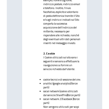
esempio, nome e cognome,
indirizzo postale, indirizzo email
e telefono. Inoltre, l’invio
facoltativo, esplicito e volontario
di posta elettronica tramite il Sito
e/o agli indirizzi indicati sul Sito
comporta la successiva
acquisizione dell’indirizzo del
mittente, necessario per
rispondere alle richieste, nonché
degli eventuali altri dati personali
inseriti nel messaggio inviato.
2. Cookie
I Cookie utilizzati sul sito sono i
seguenti e servono a effettuare la
navigazione o a fornire un
servizio richiesto dall’utente.
cookie tecnici e di sessione del cms
analitici (google analytics) (terze
parti)
social network (cookie utilizzati
dal servizio ShareThis)(terze parti)
social network 2 (Facebook )(terze
parti)
Non vengono utilizzati per scopi