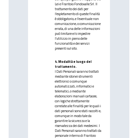
Lei e Frantoio Fondovalle Srl. Il
trattamento dei dati per
l’espletamento di queste finalità
è obbligatorio, e l’eventuale non
comunicazione, o comunicazione
errata, di una delle informazioni
può limitare e/o impedire
l’utilizzo in pieno delle
funzionalità e dei servizi
presenti sul sito.
4. Modalità e luogo del
trattamento.
I Dati Personali saranno trattati
mediante idonei strumenti
elettronici o comunque
automatizzati, informatici e
telematici, o mediante
elaborazioni manuali cartacee,
con logiche strettamente
correlate alle finalità per le quali i
dati personali sono stati raccolti e,
comunque in modo tale da
garantire la sicurezza e la
riservatezza dei dati medesimi. I
Dati Personali saranno trattati da
personale interno di Frantoio