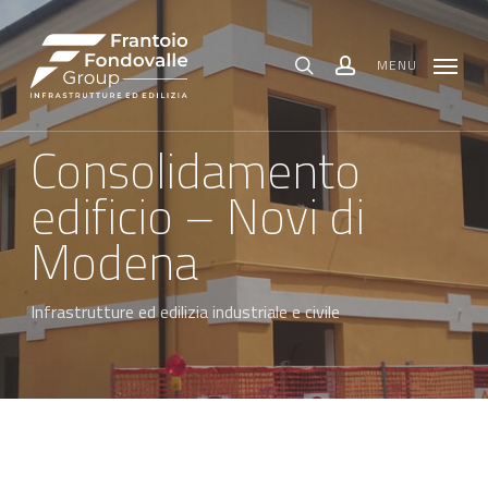
Skip
Menu
to
main
content
MENU
search
account
Consolidamento
edificio – Novi di
Modena
Infrastrutture ed edilizia industriale e civile