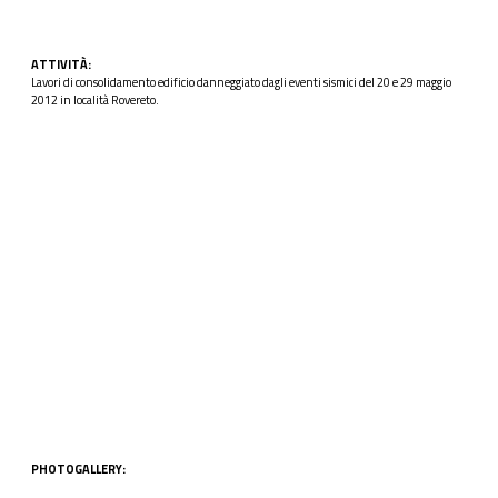
ATTIVITÀ
:
Lavori di consolidamento edificio danneggiato dagli eventi sismici del 20 e 29 maggio
2012 in località Rovereto.
PHOTOGALLERY: