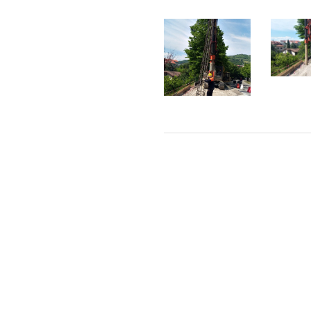
1
1
(5)
(6)