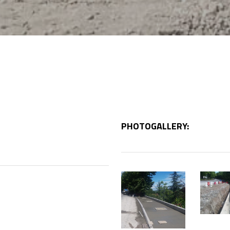
PHOTOGALLERY:
1
1
(1)
(2)