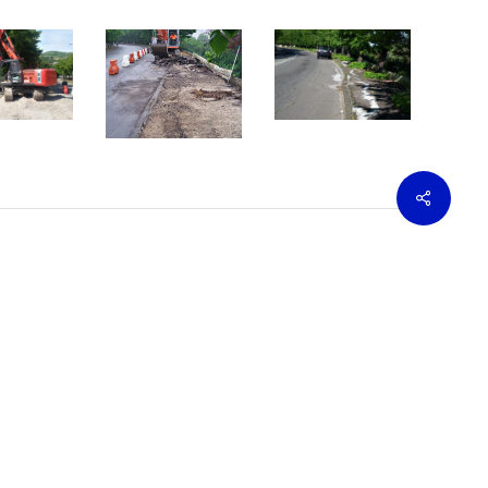
1
1
(7)
(8)
Share