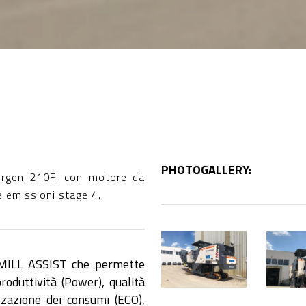
PHOTOGALLERY:
Wirgen 210Fi con motore da
e emissioni stage 4.
1
1
e MILL ASSIST che permette
(6)
(2)
roduttività (Power), qualità
zzazione dei consumi (ECO),