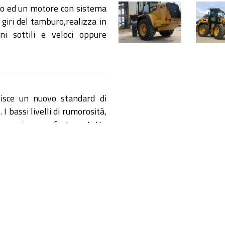
ro ed un motore con sistema
1
1
 giri del tamburo,realizza in
(1)
(3)
ni sottili e veloci oppure
sce un nuovo standard di
I bassi livelli di rumorosità,
il massimo comfort per tutta