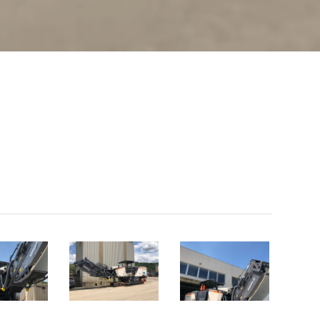
1
1
(5)
(4)