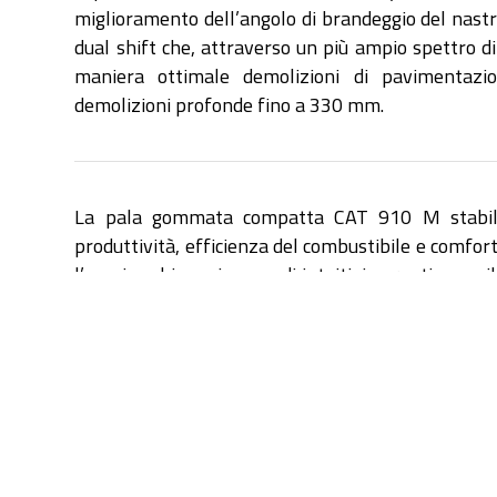
miglioramento dell’angolo di brandeggio del nast
dual shift che, attraverso un più ampio spettro di
maniera ottimale demolizioni di pavimentazio
demolizioni profonde fino a 330 mm.
La pala gommata compatta CAT 910 M stabili
produttività, efficienza del combustibile e comfort. 
l’ampia cabina e i comandi intuitivi garantiscono 
la giornata di lavoro.