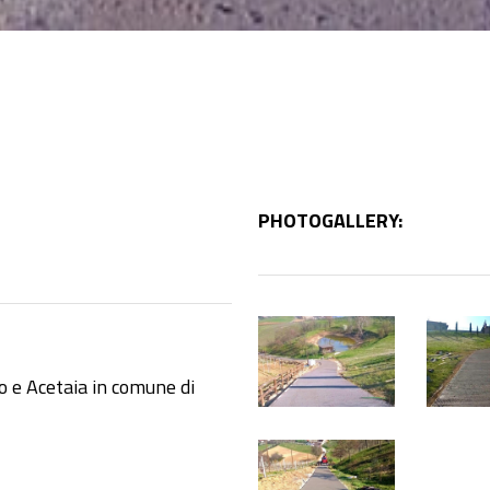
PHOTOGALLERY:
1
1
(1)
(2)
o e Acetaia in comune di
1