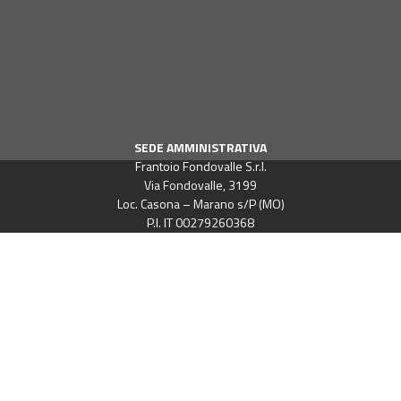
SEDE AMMINISTRATIVA
Frantoio Fondovalle S.r.l.
Via Fondovalle, 3199
Loc. Casona – Marano s/P (MO)
P.I. IT 00279260368
Cap.Soc. € 11.000.000,00 i.v.
CONTATTI
Telefono: +39 059 703113
Fax: +39 059 703090
–
Email Pec
–
Email segreteria