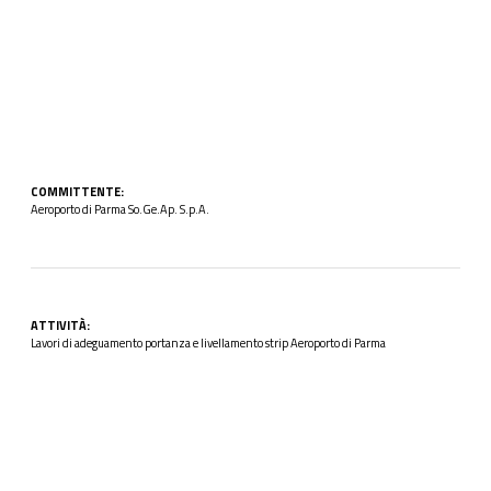
COMMITTENTE:
Aeroporto di Parma So.Ge.Ap. S.p.A.
ATTIVITÀ:
Lavori di adeguamento portanza e livellamento strip Aeroporto di Parma