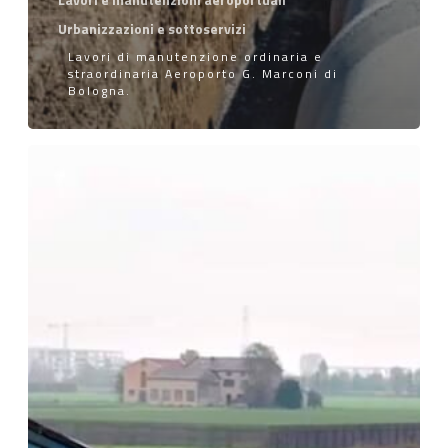
Urbanizzazioni e sottoservizi
Lavori di manutenzione ordinaria e
straordinaria Aeroporto G. Marconi di
Bologna.
adeguamento
portanza
e
livellamento
strip
Aeroporto
di
Parma