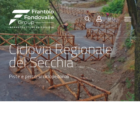
Skip
Menu
to
main
content
MENU
search
account
Ciclovia Regionale
del Secchia
Piste e percorsi ciclopedonali