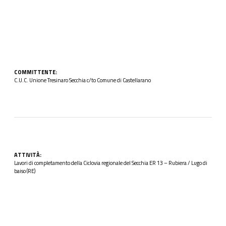
COMMITTENTE:
C.U.C. Unione Tresinaro Secchia c/to Comune di Castellarano
ATTIVITÀ:
Lavori di completamento della Ciclovia regionale del Secchia ER 13 – Rubiera / Lugo di
baiso (RE)