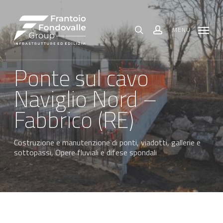
Skip
Menu
to
main
content
MENU
search
account
Ponte sul cavo
Naviglio Nord –
Fabbrico (RE)
Costruzione e manutenzione di ponti, viadotti, gallerie e
sottopassi
,
Opere fluviali e difese spondali