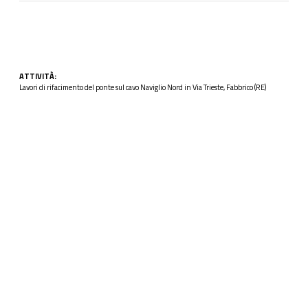
ATTIVITÀ:
Lavori di rifacimento del ponte sul cavo Naviglio Nord in Via Trieste, Fabbrico (RE)