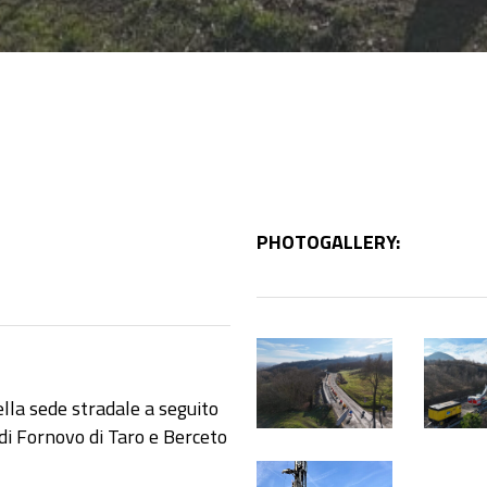
PHOTOGALLERY:
1
1
(1)
(2)
ella sede stradale a seguito
 di Fornovo di Taro e Berceto
1